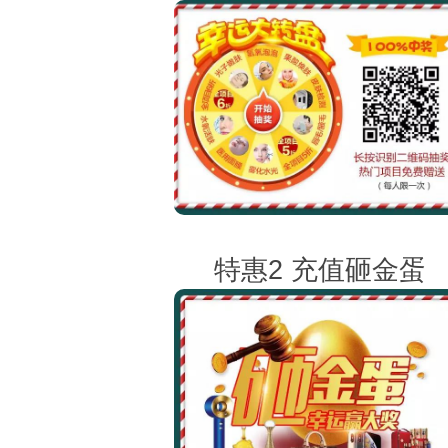
特惠2 充值砸金蛋