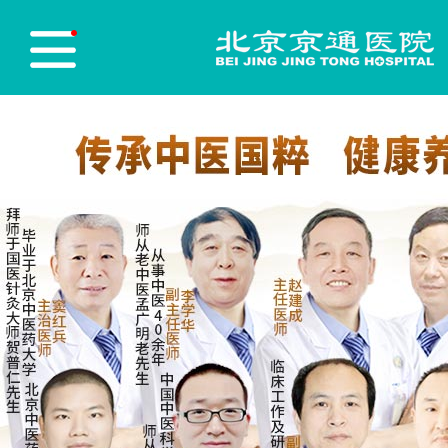
医院首页
Hospital Home
医院简介
Hospital Profile
医院新闻
Hospital News
医师团队
Physician Team
志愿服务
Red blood cell
党员先锋
Party Building
医保政策
Medical insurance policy