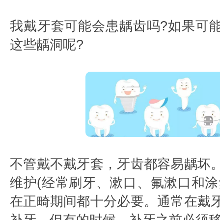
我戴牙套可能会患龋齿吗?如果可
这些龋洞呢?
不管戴不戴牙套，牙齿都容易龋坏
维护(经常刷牙、漱口、氟漱口和涂
在正畸期间都十分必要。通常在戴