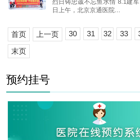
烈日铸忠诚不忘鱼水情 8.1建军
日上午，北京京通医院...
30
31
32
33
首页
上一页
末页
预约挂号