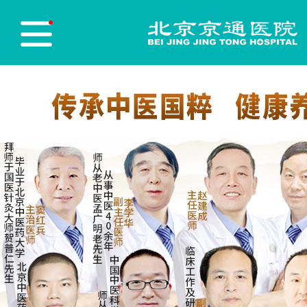
医院首页
Hospital Home
医院简介
Hospital Profile
医院新闻
Hospital News
医师团队
Physician Team
志愿服务
Red blood cell
党员先锋
Party Building
医保政策
Medical insurance policy