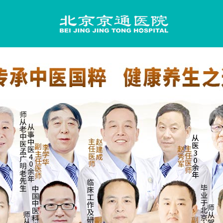
院首页
Hospital Home
院简介
Hospital Profile
院新闻
Hospital News
师团队
Physician Team
愿服务
Red blood cell
员先锋
Party Building
保政策
Medical insurance policy