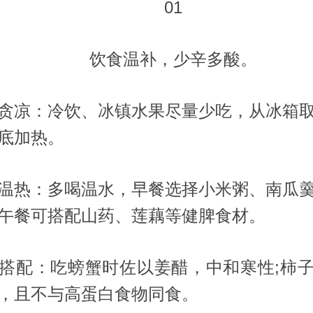
01
饮食温补，少辛多酸。
凉：冷饮、冰镇水果尽量少吃，从冰箱取
底加热。
热：多喝温水，早餐选择小米粥、南瓜羹
午餐可搭配山药、莲藕等健脾食材。
配：吃螃蟹时佐以姜醋，中和寒性;柿子
，且不与高蛋白食物同食。