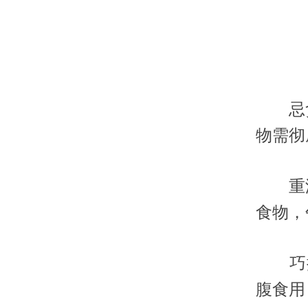
忌贪
物需彻
重温
食物，
巧搭
腹食用