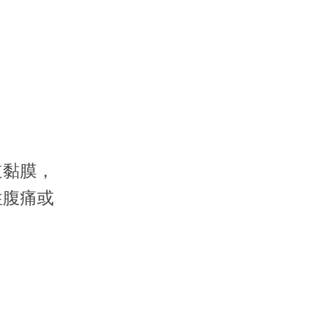
道黏膜，
性腹痛或