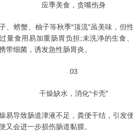
应季美食，贪嘴伤身
螃蟹、柚子等秋季“顶流”虽美味，但
过量食用易加重肠胃负担;未洗净的生食
携带细菌，诱发急性肠胃炎。
03
干燥缺水，消化“卡壳”
易导致肠道津液不足，粪便干结，引发便
便又会进一步损伤肠道黏膜。