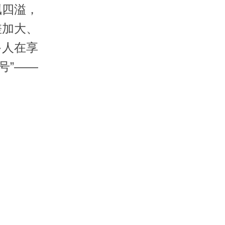
四溢，
差加大、
多人在享
号”——