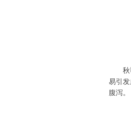
秋季昼
易引发
腹泻。