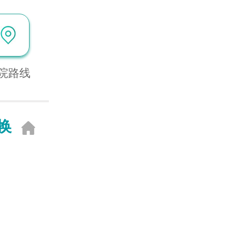
院路线
换