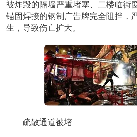
被炸毁的隔墙严重堵塞、二楼临街
锚固焊接的钢制广告牌完全阻挡，
生，导致伤亡扩大。
疏散通道被堵