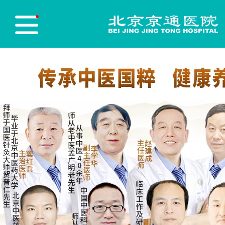
医院首页
Hospital Home
医院简介
Hospital Profile
医院新闻
Hospital News
医师团队
Physician Team
志愿服务
Red blood cell
党员先锋
Party Building
医保政策
Medical insurance policy