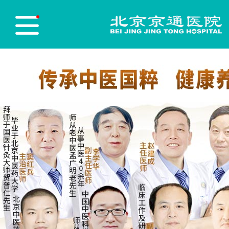
医院首页
Hospital Home
医院简介
Hospital Profile
医院新闻
Hospital News
医师团队
Physician Team
志愿服务
Red blood cell
党员先锋
Party Building
医保政策
Medical insurance policy