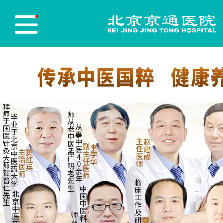
医院首页
Hospital Home
医院简介
Hospital Profile
医院新闻
Hospital News
医师团队
Physician Team
志愿服务
Red blood cell
党员先锋
Party Building
医保政策
Medical insurance policy