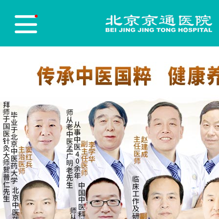
医院首页
Hospital Home
医院简介
Hospital Profile
医院新闻
Hospital News
医师团队
Physician Team
志愿服务
Red blood cell
党员先锋
Party Building
医保政策
Medical insurance policy